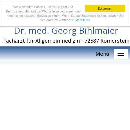
Wir verwenden Cookies, um die Qualität und
Zustimmen
Benutzerfreundlichkeit der Webseite zu verbessern und
Ihnen einen besseren Service zu bieten. Wenn Sie auf Zustimmen klicken, erklären Sie
sich damit einverstanden.
Mehr Infos
Dr. med. Georg Bihlmaier
Facharzt für Allgemeinmedizin - 72587 Römerstein
Menu